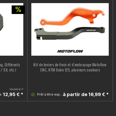
ng, Différents
Kit de leviers de frein et d'embrayage Motoflow
/ SX, etc.)
CNC, KTM Duke 125, plusieurs couleurs
19,99 € *
12,95 € *
à partir de 16,99 € *
e
Prêt à être expédié tout de suite