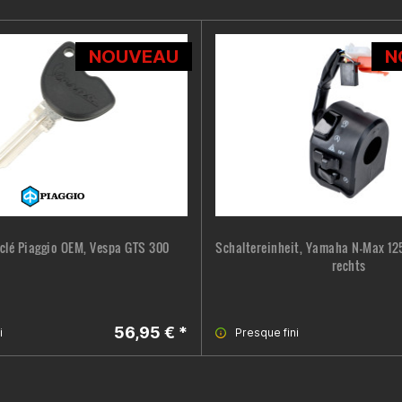
NOUVEAU
N
clé Piaggio OEM, Vespa GTS 300
Schaltereinheit, Yamaha N-Max 125/
rechts
56,95 € *
i
Presque fini