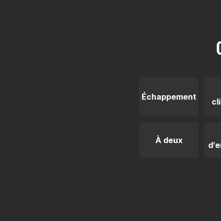
Échappement
cl
À deux
d'