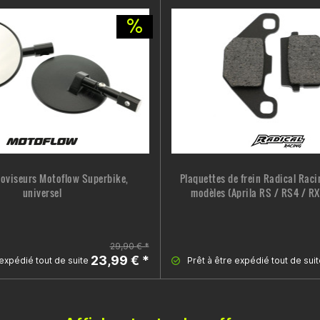
troviseurs Motoflow Superbike,
Plaquettes de frein Radical Raci
universel
modèles (Aprila RS / RS4 / RX 
29,90 € *
23,99 € *
 expédié tout de suite
Prêt à être expédié tout de suit