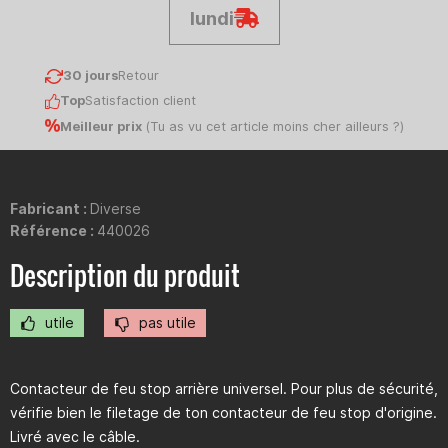
lundi
30 jours
Retour
Top
Satisfaction client
Meilleur prix
(
Tu as vu cet article moins cher ailleurs ?
)
Fabricant :
Diverse
Référence :
440026
Description du produit
utile
pas utile
Contacteur de feu stop arrière universel. Pour plus de sécurité,
vérifie bien le filetage de ton contacteur de feu stop d'origine.
Livré avec le câble.