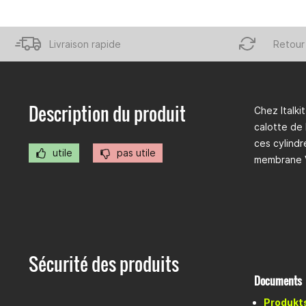
Livraison rapide
Retour 
Description du produit
Chez Italki
calotte de
ces cylindr
utile
pas utile
membrane V
Sécurité des produits
Documents
Produkts