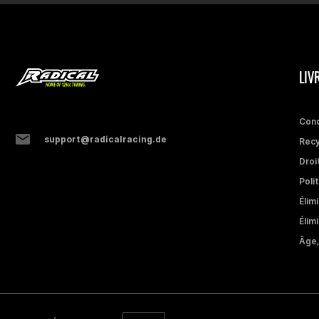
LIV
Cond
support@radicalracing.de
Recy
Droi
Poli
Élim
Élim
Âge,