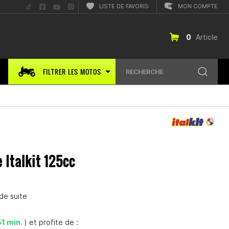
Suis-
Suis-
Suis-
Suis-
LISTE DE FAVORIS
MON COMPTE
nous
nous
nous
nous
sur
sur
sur
sur
TikTok
Facebook
YouTube
Instagram
0
Article
FILTRER LES MOTOS
RECHERCHE
Italkit 125cc
de suite
51 min.
) et profite de :