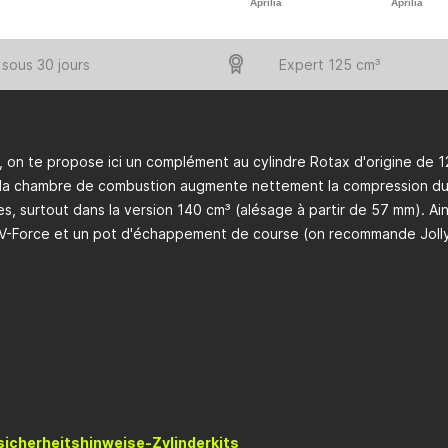
Aprilia
Aprilia
sous 30 jours
Expert 125 cm³
t, on te propose ici un complément au cylindre Rotax d'origine de 12
 la chambre de combustion augmente nettement la compression du 
es, surtout dans la version 140 cm³ (alésage à partir de 57 mm). A
-Force et un pot d'échappement de course (on recommande Jolly Mot
icherheitshinweise-Zylinderkits