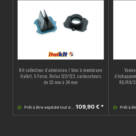
Kit collecteur d'admission / bloc à membrane
Vanne
Italkit, V-Force, Rotax 122/123, carburateurs
d'échappeme
de 32 mm à 34 mm
RS/RX/SX 
109,90 € *
Prêt à être expédié tout de suite