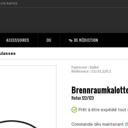
SON RAPIDE
ACCESSOIRES
OU
% DE RÉDUCTION
culasses
Fabricant :
Italkit
Référence :
CU.01.125.1
2001044600001
Brennraumkalotte 
Rotax 122/123
Prêt à être expédié tout 
Commande dès maintenant (