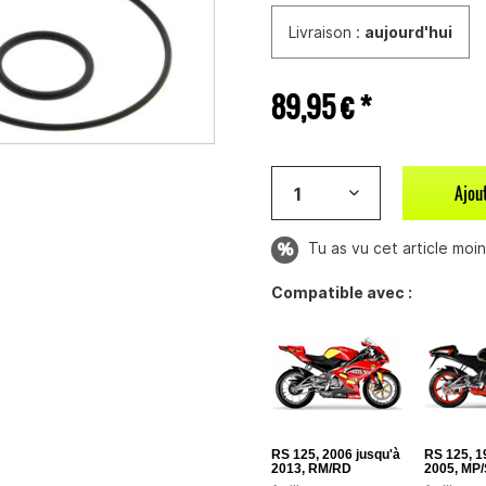
Livraison :
aujourd'hui
89,95 € *
Ajou
Tu as vu cet article moins
Compatible avec :
RS 125, 2006 jusqu'à
RS 125, 1
2013, RM/RD
2005, MP