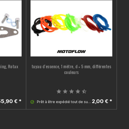
ing, Rotax
tuyau d'essence, 1 mètre, d = 5 mm, différentes
R
couleurs
(Ap
55,90 € *
2,00 € *
Prêt à être expédié tout de suite