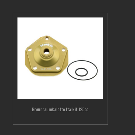
Brennraumkalotte Italkit 125cc