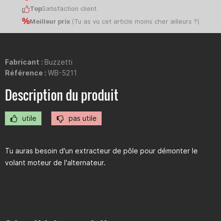
Top
Satisfaction client
Meilleur prix
(
Tu as vu cet article moins cher ailleurs ?
)
Fabricant :
Buzzetti
Référence :
WB-5211
Description du produit
utile
pas utile
Tu auras besoin d'un extracteur de pôle pour démonter le
volant moteur de l'alternateur.