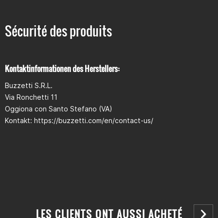
pouvoir monter l'axe de piston. Et voilà, c'est fait. Convient aux
pistons d'un diamètre compris entre 40 mm et 85 mm.
Sécurité des produits
Kontaktinformationen des Herstellers:
Buzzetti S.R.L.
Via Ronchetti 11
Oggiona con Santo Stefano (VA)
Kontakt: https://buzzetti.com/en/contact-us/
LES CLIENTS ONT AUSSI ACHETÉ