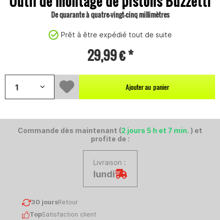
Outil de montage de pistons Buzzetti
De quarante à quatre-vingt-cinq millimètres
Prêt à être expédié tout de suite
29,99 € *
Ajouter au
panier
Commande dès maintenant (
2 jours 5 h et 7 min.
) et
profite de :
Livraison :
lundi
30 jours
Retour
Top
Satisfaction client