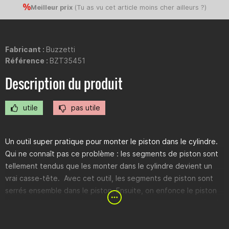
Meilleur prix
(
Tu as vu cet article moins cher ailleurs ?
)
Fabricant :
Buzzetti
Référence :
BZT35451
Description du produit
utile
pas utile
Un outil super pratique pour monter le piston dans le cylindre.
Qui ne connaît pas ce problème : les segments de piston sont
tellement tendus que les monter dans le cylindre devient un
vrai casse-tête. Avec cet outil, les segments de piston sont
serrés ensemble dans le piston. Ensuite, on enfonce le piston
dans le cylindre par le haut à l'aide de l'outil jusqu'à ce qu'il soit
complètement en place dans le cylindre. Il suffit ensuite de
faire sortir le piston du cylindre par le bas juste assez pour