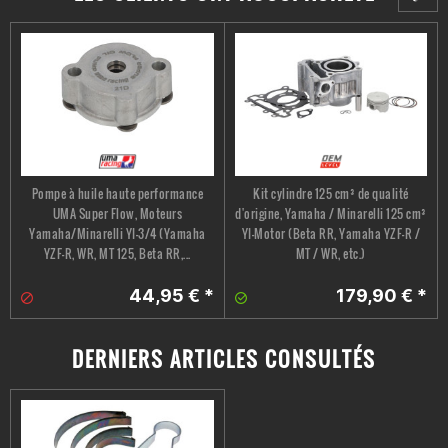
Pompe à huile haute performance
Kit cylindre 125 cm³ de qualité
UMA Super Flow, Moteurs
d'origine, Yamaha / Minarelli 125 cm³
Yamaha/Minarelli YI-3/4 (Yamaha
YI-Motor (Beta RR, Yamaha YZF-R /
YZF-R, WR, MT 125, Beta RR,...
MT / WR, etc.)
44,95 € *
179,90 € *
DERNIERS ARTICLES CONSULTÉS