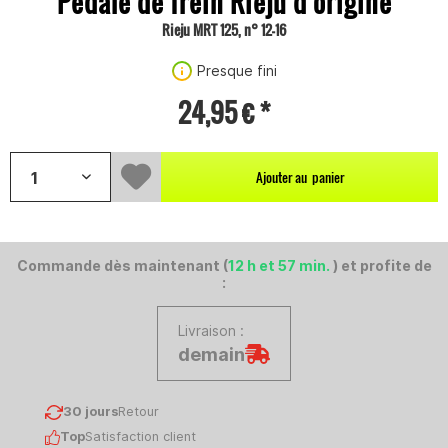
Pédale de frein Rieju d'origine
Rieju MRT 125, n° 12-16
Presque fini
24,95 € *
Ajouter au
panier
Commande dès maintenant (
12 h et 57 min.
) et profite de
:
Livraison :
demain
30 jours
Retour
Top
Satisfaction client