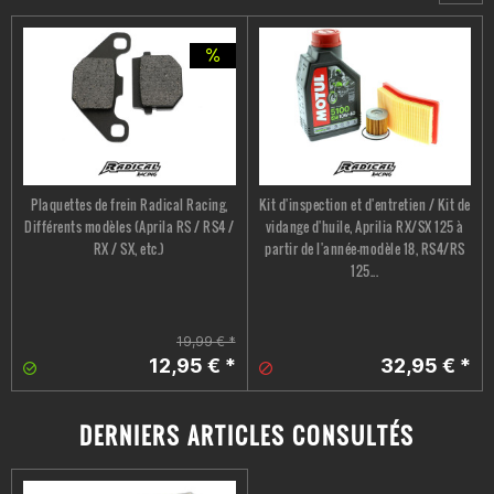
Plaquettes de frein Radical Racing,
Kit d'inspection et d'entretien / Kit de
Différents modèles (Aprila RS / RS4 /
vidange d'huile, Aprilia RX/SX 125 à
RX / SX, etc.)
partir de l'année-modèle 18, RS4/RS
125...
19,99 € *
12,95 € *
32,95 € *
DERNIERS ARTICLES CONSULTÉS