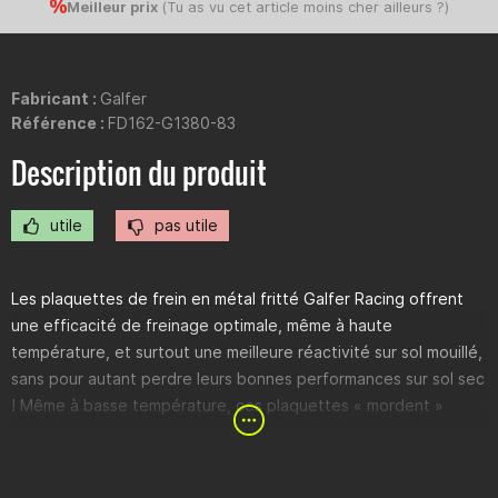
Meilleur prix
(
Tu as vu cet article moins cher ailleurs ?
)
Fabricant :
Galfer
Référence :
FD162-G1380-83
Description du produit
utile
pas utile
Les plaquettes de frein en métal fritté Galfer Racing offrent
une efficacité de freinage optimale, même à haute
température, et surtout une meilleure réactivité sur sol mouillé,
sans pour autant perdre leurs bonnes performances sur sol sec
! Même à basse température, ces plaquettes « mordent »
encore bien ! Le point de pression des plaquettes est ferme et
net, donc bien perceptible, mais pas tout à fait facile à doser.
C’est justement grâce à leurs bonnes performances à haute