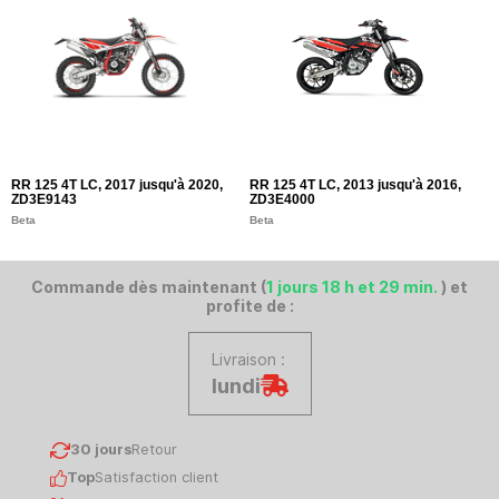
RR 125 4T LC, 2017 jusqu'à 2020,
RR 125 4T LC, 2013 jusqu'à 2016,
R
ZD3E9143
ZD3E4000
Z
Beta
Beta
B
Commande dès maintenant (
1 jours 18 h et 29 min.
) et
profite de :
Livraison :
lundi
30 jours
Retour
Top
Satisfaction client