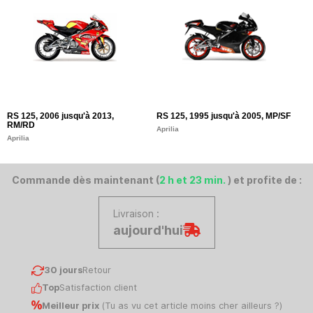
RS 125, 2006 jusqu'à 2013,
RS 125, 1995 jusqu'à 2005, MP/SF
RM/RD
Aprilia
Aprilia
Commande dès maintenant (
2 h et 23 min.
) et profite de :
Livraison :
aujourd'hui
30 jours
Retour
Top
Satisfaction client
Meilleur prix
(
Tu as vu cet article moins cher ailleurs ?
)