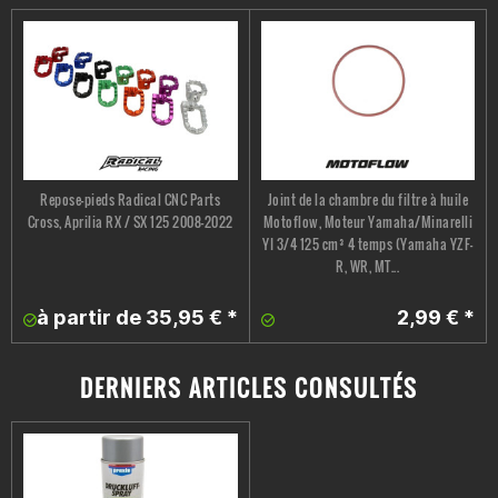
Repose-pieds Radical CNC Parts
Joint de la chambre du filtre à huile
Cross, Aprilia RX / SX 125 2008-2022
Motoflow, Moteur Yamaha/Minarelli
YI 3/4 125 cm³ 4 temps (Yamaha YZF-
R, WR, MT...
à partir de 35,95 € *
2,99 € *
DERNIERS ARTICLES CONSULTÉS