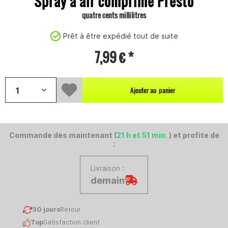
Spray à air comprimé Presto
quatre cents millilitres
Prêt à être expédié tout de suite
7,99 € *
Ajouter au
panier
Commande dès maintenant (
21 h et 51 min.
) et profite de
:
Livraison :
demain
30 jours
Retour
Top
Satisfaction client