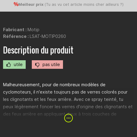
Meilleur prix
(
Tu as vu cet article moins cher ailleurs ?
)
Fabricant :
Motip
Référence :
LSAT-MOTIP0260
Description du produit
utile
pas utile
Malheureusement, pour de nombreux modèles de
cyclomoteurs, il n'existe toujours pas de verres colorés pour
les clignotants et les feux arrière. Avec ce spray teinté, tu
peux légèrement foncer les verres d'origine des clignotants et
des feux arrière en appliquant deux à trois couches de
peinture. N'applique que quelques couches, sinon cette
peinture aura un effet couvrant.