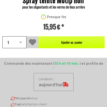
Spray teinté Motip noir
pour les clignotants et les verres de feux arrière
Presque fini
15,95 € *
Ajouter au
panier
Commande dès maintenant (
10 h et 10 min.
) et profite de
:
Livraison :
aujourd'hui
30 jours
Retour
Top
Satisfaction client