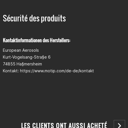
Sécurité des produits
Fiche de données de sécurité :
lien
Kontaktinformationen des Herstellers:
Symboles de danger GHS :
European Aerosols
Kurt-Vogelsang-Stra§e 6
74855 Ha§mersheim
Kontakt: https://www.motip.com/de-de/kontakt
GHS 02
GHS 07
LES CLIENTS ONT AUSSI ACHETÉ