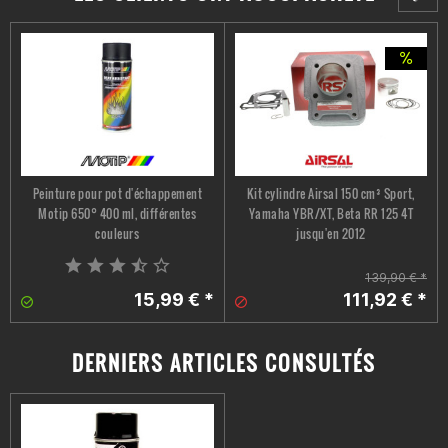
Classé dans :
Optique et style > Clignotants, feux arrière et phares >
Clignotants
Optique et style > Clignotants, feux arrière et phares > Feux
arrière et éclairage de la plaque d'immatriculation
Peinture pour pot d'échappement
Kit cylindre Airsal 150 cm³ Sport,
Motip 650° 400 ml, différentes
Yamaha YBR/XT, Beta RR 125 4T
couleurs
jusqu'en 2012
139,90 € *
15,99 € *
111,92 € *
DERNIERS ARTICLES CONSULTÉS