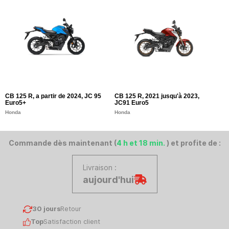
CB 125 R, a partir de 2024, JC 95
CB 125 R, 2021 jusqu'à 2023,
C
Euro5+
JC91 Euro5
J
Honda
Honda
H
Commande dès maintenant (
4 h et 18 min.
) et profite de :
Livraison :
aujourd'hui
30 jours
Retour
Top
Satisfaction client