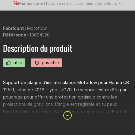
Meilleur prix
(
Tu as vu cet article moins cher ailleurs ?
)
Fabricant :
Motoflow
Référence :
10004320
Description du produit
utile
pas utile
Support de plaque d'immatriculation Motoflow pour Honda CB
125 R, série de 2018. Type : JC79. Le support est revêtu par
poudrage pour offrir une protection optimale contre les
projections de gravillons. L'angle est réglable et tu peux
l'ajuster comme tu veux. Par contre, un angle trop raide peut
te valoir des problèmes avec la police ou le contrôle
technique. La taille de la plaque de fixation est adaptée aux
plaques de 125. Mais tu peux bien sûr aussi monter la plaque