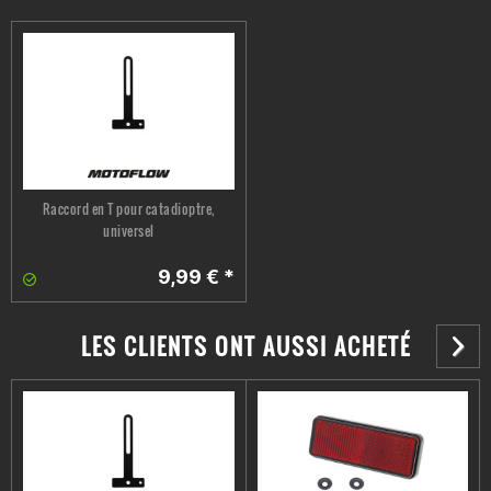
Plaque de support de plaque d'immatriculation
Plaque de base
Supports de clignotants
petites pièces diverses
En option :
éclairage de la plaque d'immatriculation
Remarque :
aucun catadioptre n'est inclus dans la livraison !
Raccord en T pour catadioptre,
universel
9,99 € *
LES CLIENTS ONT AUSSI ACHETÉ