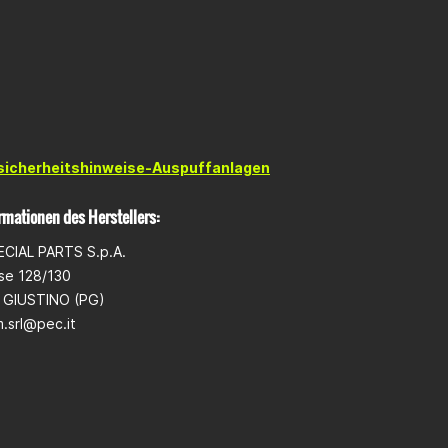
e fixation en acier inoxydable
sicherheitshinweise-Auspuffanlagen
rmationen des Herstellers:
CIAL PARTS S.p.A.
ese 128/130
 GIUSTINO (PG)
.srl@pec.it