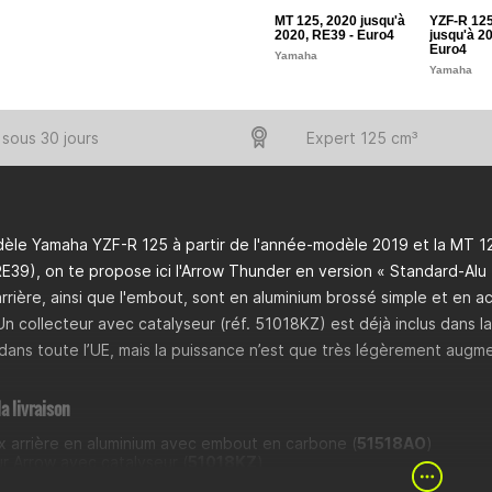
MT 125, 2020 jusqu'à
YZF-R 125
2020, RE39 - Euro4
jusqu'à 2
Euro4
Yamaha
Yamaha
sous 30 jours
Expert 125 cm³
dèle Yamaha YZF-R 125 à partir de l'année-modèle 2019 et la MT 1
E39), on te propose ici l'Arrow Thunder en version « Standard-Alu »
arrière, ainsi que l'embout, sont en aluminium brossé simple et en a
Un collecteur avec catalyseur (réf. 51018KZ) est déjà inclus dans 
dans toute l’UE, mais la puissance n’est que très légèrement augm
a livraison
ux arrière en aluminium avec embout en carbone (
51518AO
)
r Arrow avec catalyseur (
51018KZ
)
dB-Killer » (fixé par une bague de sécurité)