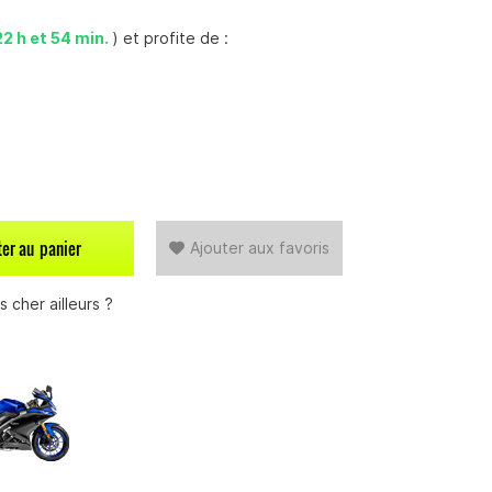
22 h et 54 min.
) et profite de :
ter au
panier
Ajouter aux favoris
 cher ailleurs ?