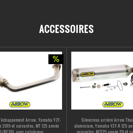
ACCESSOIRES
d'échappement Arrow, Yamaha YZF-
Silencieux arrière Arrow Thu
e 2019 et suivantes, MT 125 année
aluminium, Yamaha YZF-R 125 an
 (RE39), avec catalyseur...
suivantes, MT125 année 20 et su