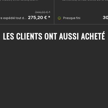
344,00 € *
275,20 € *
30
Prêt à être expédié tout de suite
Presque fini
LES CLIENTS ONT AUSSI ACHETÉ