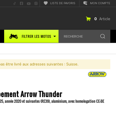
Suis-
Suis-
Suis-
Suis-
LISTE DE FAVORIS
MON COMPTE
nous
nous
nous
nous
sur
sur
sur
sur
TikTok
Facebook
YouTube
Instagram
0
Article
FILTRER LES MOTOS
RECHERCHE
pas être livré aux adresses suivantes : Suisse.
pement Arrow Thunder
25, année 2020 et suivantes (RE39), aluminium, avec homologation CE-BE