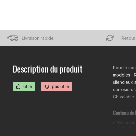
Livraison rapide
Retour 
Description du produit
Pour le mo
modèles : R
silencieux 
utile
pas utile
corrosion. 
CE valable 
Contenu de l
Silencie
Collecteu
Insert « 