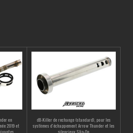
nder en
dB-Killer de rechange (standard), pour les
née 2019 et
systèmes d'échappement Arrow Thunder et les
ivantes...
silencieux Slip-On