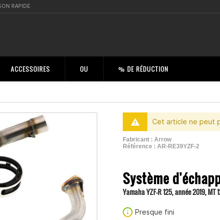
SON RAPIDE
ACCESSOIRES
OU
% DE RÉDUCTION
Cet article ne peut 
Fabricant :
Arrow
Référence :
AR-RE39YZF-2
2001208400003
Système d'échap
Yamaha YZF-R 125, année 2019, MT 1
Presque fini