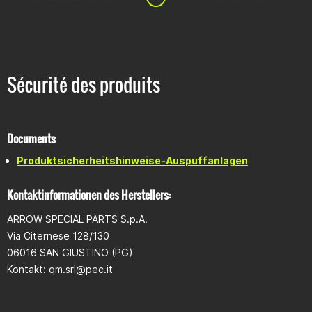
n'a pas d'homologation CE. Du coup, il peut arriver que le TÜV
refuse de délivrer la vignette, ou que la « direction de course
bleue » exige une présentation avec un pot d'échappement
adapté.
Contenu de la livraison
Sécurité des produits
Collecteur de course
Silencieux arrière
Matériel de montage
DB-Killer (pré-monté)
Documents
Produktsicherheitshinweise-Auspuffanlagen
Kontaktinformationen des Herstellers:
ARROW SPECIAL PARTS S.p.A.
Via Citernese 128/130
06016 SAN GIUSTINO (PG)
Kontakt: qm.srl@pec.it