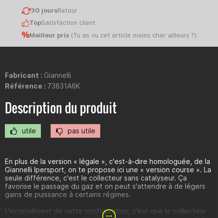
30 jours
Retour
Top
Satisfaction client
Meilleur prix
(
Tu as vu cet article moins cher ailleurs ?
)
Fabricant :
Giannelli
Référence :
73831A6K
Description du produit
utile
pas utile
En plus de la version « légale », c'est-à-dire homologuée, de la
Giannelli Ipersport, on te propose ici une « version course ». La
seule différence, c'est le collecteur sans catalyseur. Ça
favorise le passage du gaz et on peut s'attendre à de légers
gains de puissance à certains régimes.
L'inconvénient de cette configuration, c'est que le collecteur