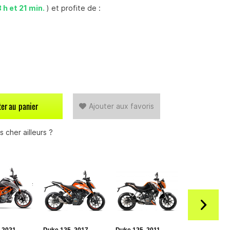
3 h et 21 min.
) et profite de :
ter au
panier
Ajouter aux favoris
 cher ailleurs ?