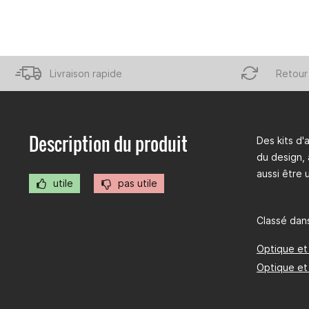
Livraison rapide
Retour 
Description du produit
Des kits d'
du design, 
aussi être 
utile
pas utile
Classé dans
Optique et
Optique et 