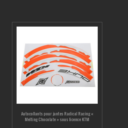
Autocollants pour jantes Radical Racing «
Melting Chocolate » sous licence KTM