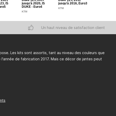
 2021
Duke 125, 2017
Duke 125, 2011
Duke 390, 201
23, IS
jusqu'à 2020, IS
jusqu'à 2016, Euro3
jusqu'à 2020
uro5
DUKE - Euro4
KTM
KTM
KTM
Un haut niveau de satisfaction client
 pose. Les kits sont assortis, tant au niveau des couleurs que
 l'année de fabrication 2017. Mais ce décor de jantes peut
ants