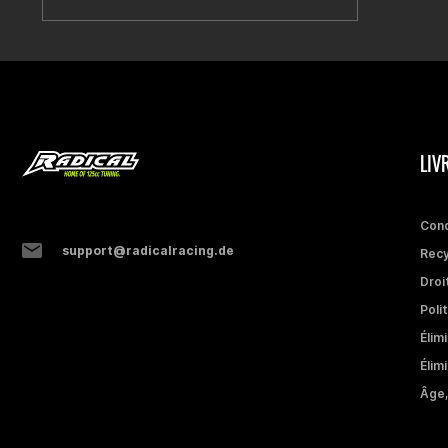
LIV
Cond
support@radicalracing.de
Recy
Droi
Poli
Élim
Élim
Âge,