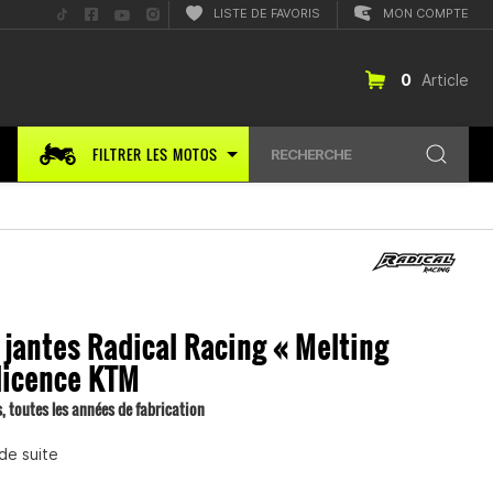
Suis-
Suis-
Suis-
Suis-
LISTE DE FAVORIS
MON COMPTE
nous
nous
nous
nous
sur
sur
sur
sur
TikTok
Facebook
YouTube
Instagram
0
Article
FILTRER LES MOTOS
RECHERCHE
 jantes Radical Racing « Melting
licence KTM
, toutes les années de fabrication
de suite