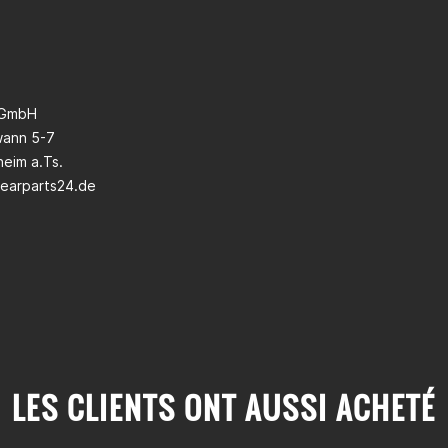
 GmbH
wann 5-7
eim a.Ts.
earparts24.de
LES CLIENTS ONT AUSSI ACHETÉ