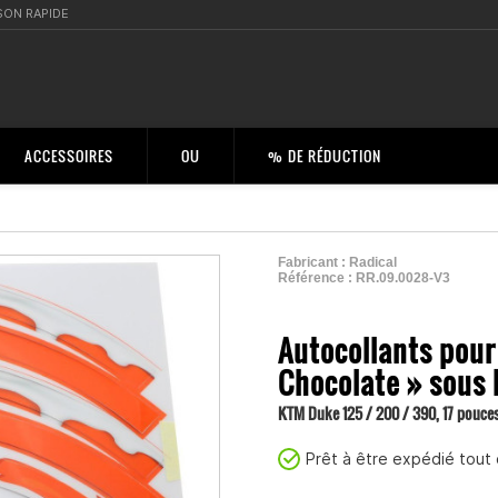
SON RAPIDE
ACCESSOIRES
OU
% DE RÉDUCTION
Fabricant :
Radical
Référence :
RR.09.0028-V3
2001343500002
Autocollants pour
Chocolate » sous 
KTM Duke 125 / 200 / 390, 17 pouces
Prêt à être expédié tout 