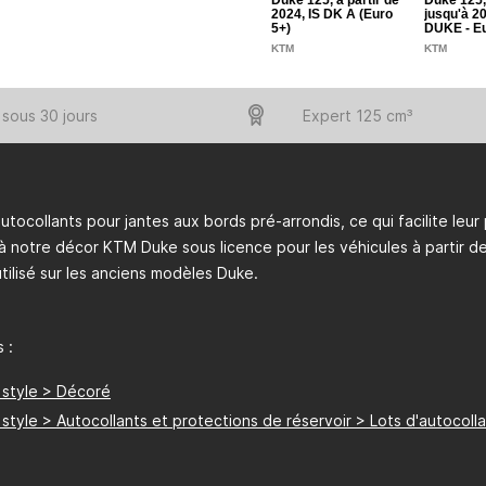
Duke 125, a partir de
Duke 125,
2024, IS DK A (Euro
jusqu'à 20
5+)
DUKE - E
KTM
KTM
sous 30 jours
Expert 125 cm³
autocollants pour jantes aux bords pré-arrondis, ce qui facilite leur
à notre décor KTM Duke sous licence pour les véhicules à partir de
utilisé sur les anciens modèles Duke.
 :
 style > Décoré
style > Autocollants et protections de réservoir > Lots d'autocoll