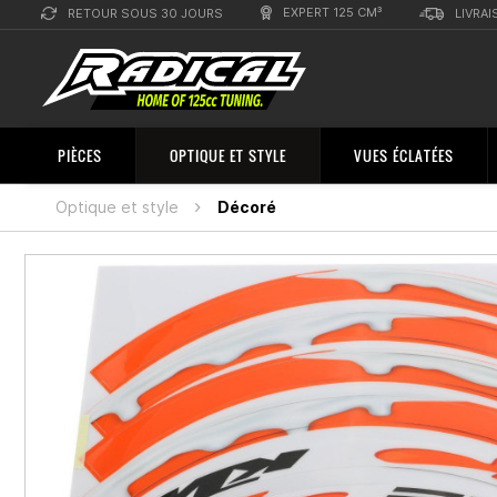
EXPERT 125 CM³
RETOUR SOUS 30 JOURS
LIVRAI
PIÈCES
OPTIQUE ET STYLE
VUES ÉCLATÉES
Optique et style
Décoré