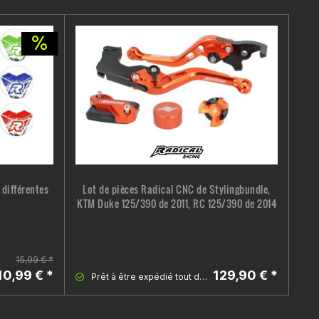
 différentes
Lot de pièces Radical CNC de Stylingbundle,
Pr
KTM Duke 125/390 de 2011, RC 125/390 de 2014
15,99 € *
10,99 € *
129,90 € *
Prêt à être expédié tout de suite