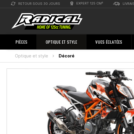
EXPERT 125 CM³
RETOUR SOUS 30 JOURS
LIVRAI
PIÈCES
OPTIQUE ET STYLE
VUES ÉCLATÉES
Optique et style
Décoré