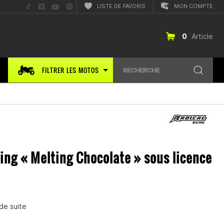
Suis-
Suis-
Suis-
Suis-
LISTE DE FAVORIS
MON COMPTE
nous
nous
nous
nous
sur
sur
sur
sur
TikTok
Facebook
YouTube
Instagram
0
Article
FILTRER LES MOTOS
RECHERCHE
ing « Melting Chocolate » sous licence
de suite