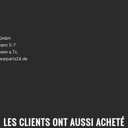
 GmbH
wann 5-7
eim a.Ts.
earparts24.de
LES CLIENTS ONT AUSSI ACHETÉ