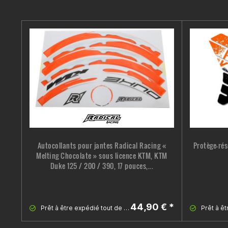
Autocollants pour jantes Radical Racing «
Protège-rés
Melting Chocolate » sous licence KTM, KTM
Duke 125 / 200 / 390, 17 pouces,...
44,90 € *
Prêt à être expédié tout de suite