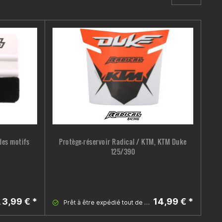
des motifs
Protège-réservoir Radical / KTM, KTM Duke
125/390
ref
3,99 € *
14,99 € *
suite
Prêt à être expédié tout de suite