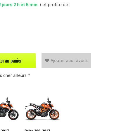
2 jours 2 h et 5 min.
) et profite de :
ter au
panier
Ajouter aux favoris
 cher ailleurs ?