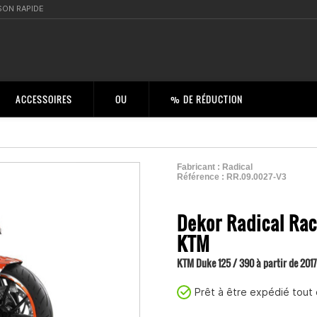
SON RAPIDE
ACCESSOIRES
OU
% DE RÉDUCTION
Fabricant :
Radical
Référence :
RR.09.0027-V3
2001343300008
Dekor Radical Rac
KTM
KTM Duke 125 / 390 à partir de 2017
Prêt à être expédié tout 