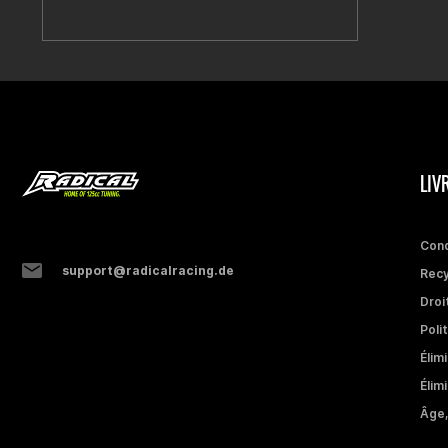
LIV
Cond
support@radicalracing.de
Recy
Droi
Poli
Élim
Élim
Âge,