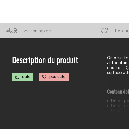
Livraison rapide
Retour 
Description du produit
On peut te 
autocollant
couches. Ça
surface adh
utile
pas utile
Contenu de l
Décor po
Décor de
Décor arr
Décor de
Décor po