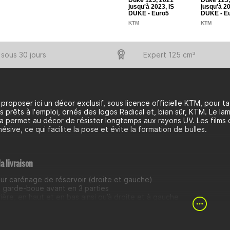
Duke 125, 2021
Duke 125,
jusqu'à 2023, IS
jusqu'à 20
DUKE - Euro5
DUKE - E
KTM
KTM
sous 30 jours
Expert 125 cm³
proposer ici un décor exclusif, sous licence officielle KTM, pour
s prêts à l'emploi, ornés des logos Radical et, bien sûr, KTM. Le l
 permet au décor de résister longtemps aux rayons UV. Les films d
ésive, ce qui facilite la pose et évite la formation de bulles.
a livraison
ur carénage de réservoir (droite et gauche)
 garde-boue avant en 3 parties
ière, en haut et en bas ainsi qu’à droite et à gauche
 calandre
ur les enjoliveurs de phares