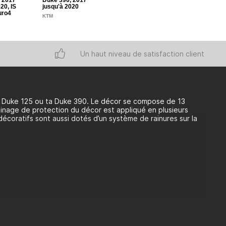
 2017
Duke 390, 2017
20, IS
jusqu'à 2020
uro4
KTM
Un haut niveau de satisfaction client
 ta Duke 125 ou ta Duke 390. Le décor se compose de 13
aminage de protection du décor est appliqué en plusieurs
écoratifs sont aussi dotés d’un système de rainures sur la