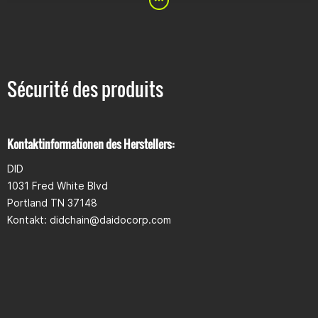
Caractéristiques techniques
Pas de chaîne
: 428
Joint d'étanchéité
: sans
Résistance à la traction
(kg)
: 1920
Sécurité des produits
Autonomie
: 100 km de plus que la chaîne standard (selon
DID)
Couleur
: noir
Kontaktinformationen des Herstellers:
Longueurs disponibles (maillons)
DID
132
134
1031 Fred White Blvd
138
Portland TN 37148
Kontakt: didchain@daidocorp.com