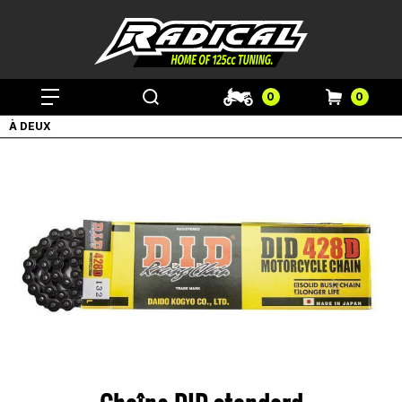
0
0
À DEUX