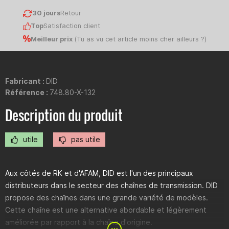
30 jours
Retour
Top
Satisfaction client
Meilleur prix
(
Tu as vu cet article moins cher ailleurs ?
)
Fabricant :
DID
Référence :
748.80-X-132
Description du produit
utile
pas utile
Aux côtés de RK et d'AFAM, DID est l'un des principaux
distributeurs dans le secteur des chaînes de transmission. DID
propose des chaînes dans une grande variété de modèles.
Cette chaîne est une alternative abordable et légèrement
améliorée par rapport à la chaîne d'origine.