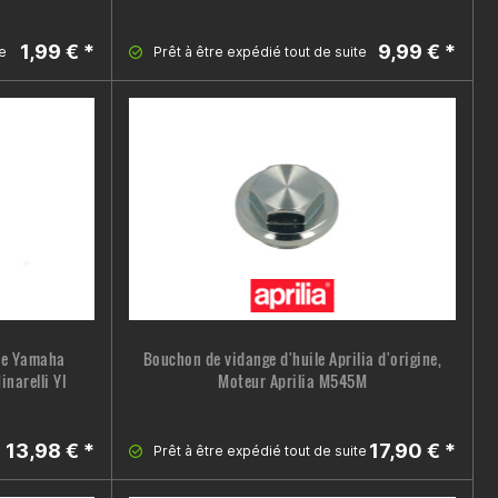
1,99 € *
9,99 € *
e
Prêt à être expédié tout de suite
ile Yamaha
Bouchon de vidange d'huile Aprilia d'origine,
narelli YI
Moteur Aprilia M545M
13,98 € *
17,90 € *
Prêt à être expédié tout de suite