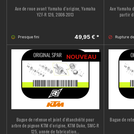
Axe de roue avant Yamaha d'origine, Yamaha
Axe Yamaha d
YZF-R 126, 2008-2013
partir d
49,95 € *
Presque fini
Rupture d
NOUVEAU
Bague de retenue et joint d'étanchéité pour
Bague de ret
arbre de pignon KTM d'origine, KTM Duke, SMC-R
125, année de fabrication...