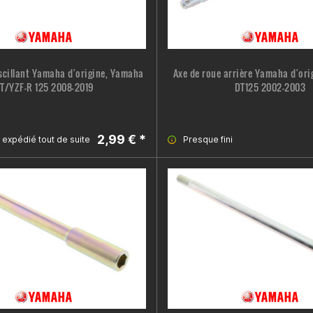
scillant Yamaha d'origine, Yamaha
Axe de roue arrière Yamaha d'or
T/YZF-R 125 2008-2019
DT125 2002-2003
2,99 € *
e expédié tout de suite
Presque fini