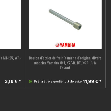
a MT-125, WR-
Boulon d'étrier de frein Yamaha d'origine, divers
modèles Yamaha (MT, YZF-R, DT, XSR…), à
l'avant
3,19 € *
11,99 € *
Prêt à être expédié tout de suite