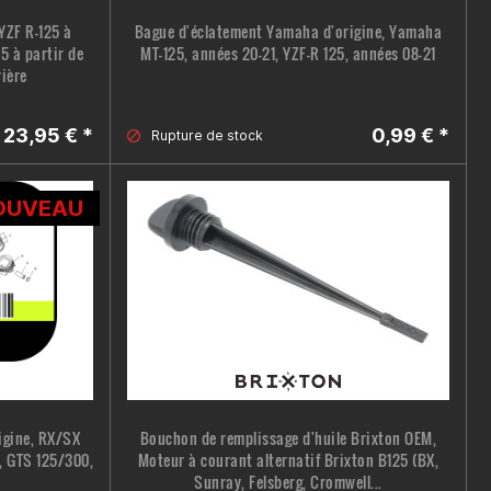
YZF R-125 à
Bague d'éclatement Yamaha d'origine, Yamaha
5 à partir de
MT-125, années 20-21, YZF-R 125, années 08-21
rière
23,95 € *
0,99 € *
Rupture de
stock
OUVEAU
rigine, RX/SX
Bouchon de remplissage d'huile Brixton OEM,
4, GTS 125/300,
Moteur à courant alternatif Brixton B125 (BX,
Sunray, Felsberg, Cromwell...