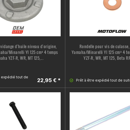
vidange d'huile niveau d'origine,
Rondelle pour vis de culasse
aha/Minarelli YI 125 cm³ 4 temps
Yamaha/Minarelli YI 125 cm³ 4 
aha YZF-R, WR, MT 125,...
YZF-R, WR, MT 125, Beta RR
e expédié tout de
22,95 € *
Prêt à être expédié tout de suit