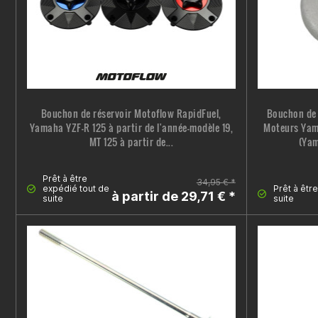
Bouchon de réservoir Motoflow RapidFuel,
Bouchon de 
Yamaha YZF-R 125 à partir de l'année-modèle 19,
Moteurs Yam
MT 125 à partir de...
(Yam
Prêt à être
34,95 € *
expédié tout de
Prêt à êtr
à partir de 29,71 € *
suite
suite