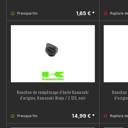
1,65 € *
Presque fini
Rupture d
Bouchon de remplissage d'huile Kawasaki
Bouchon 
d'origine, Kawasaki Ninja / Z 125, noir
d'origi
14,99 € *
Presque fini
Rupture d