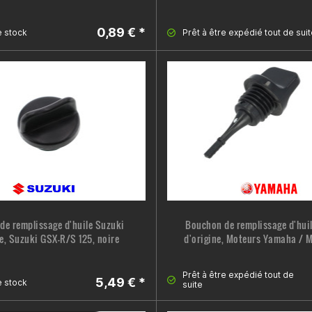
0,89 € *
e
stock
Prêt à être expédié tout de suit
de remplissage d'huile Suzuki
Bouchon de remplissage d'hu
ne, Suzuki GSX-R/S 125, noire
d'origine, Moteurs Yamaha / Mi
Prêt à être expédié tout de
5,49 € *
e
stock
suite