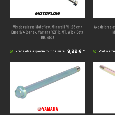
Vis de culasse Motoflow, Minarelli YI 125 cm³
Axe de bras o
Euro 3/4 (par ex. Yamaha YZF-R, MT, WR / Beta
M
RR, etc.)
9,99 € *
Prêt à être expédié tout de suite
Prêt à êtr