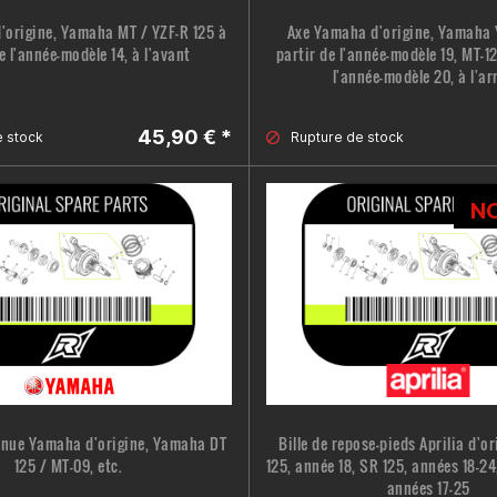
'origine, Yamaha MT / YZF-R 125 à
Axe Yamaha d'origine, Yamaha 
e l'année-modèle 14, à l'avant
partir de l'année-modèle 19, MT-12
l'année-modèle 20, à l'ar
45,90 € *
e
stock
Rupture de
stock
N
enue Yamaha d'origine, Yamaha DT
Bille de repose-pieds Aprilia d'o
125 / MT-09, etc.
125, année 18, SR 125, années 18-2
années 17-25