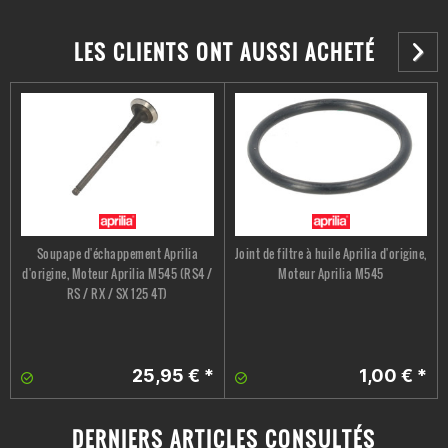
LES CLIENTS ONT AUSSI ACHETÉ
Soupape d'échappement Aprilia
Joint de filtre à huile Aprilia d'origine,
d'origine, Moteur Aprilia M545 (RS4 /
Moteur Aprilia M545
RS / RX / SX 125 4T)
25,95 € *
1,00 € *
DERNIERS ARTICLES CONSULTÉS