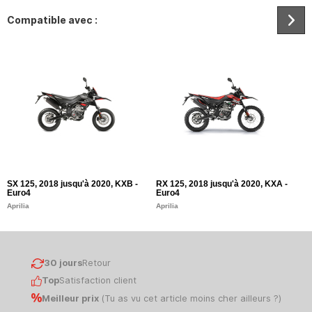
Compatible avec :
SX 125, 2018 jusqu'à 2020, KXB -
RX 125, 2018 jusqu'à 2020, KXA -
R
Euro4
Euro4
E
Aprilia
Aprilia
Ap
30 jours
Retour
Top
Satisfaction client
Meilleur prix
(
Tu as vu cet article moins cher ailleurs ?
)