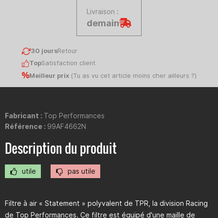
Livraison :
demain
30 jours
Retour
Top
Satisfaction client
Meilleur prix
(
Tu as vu cet article moins cher ailleurs ?
)
Fabricant :
Top Performances
Référence :
99AF4662N
Description du produit
utile
pas utile
Filtre à air « Statement » polyvalent de TPR, la division Racing
de Top Performances. Ce filtre est équipé d'une maille de