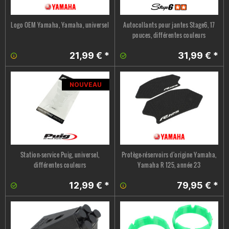
Logo OEM Yamaha, Yamaha, universel
Autocollants pour jantes Stage6, 17
pouces, différentes couleurs
21,99 € *
31,99 € *
NOUVEAU
Station-service Puig, universel,
Protège-réservoirs d'origine Yamaha,
différentes couleurs
Yamaha R 125, année 23
12,99 € *
79,95 € *