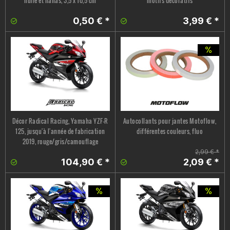
huile et nanas, 3,5 x 10,5 cm
motifs décoratifs
0,50 € *
3,99 € *
Décor Radical Racing, Yamaha YZF-R
Autocollants pour jantes Motoflow,
125, jusqu'à l'année de fabrication
différentes couleurs, fluo
2019, rouge/gris/camouflage
2,99 € *
104,90 € *
2,09 € *