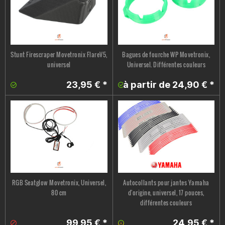
Stunt Firescraper Movetronix FlareV5,
Bagues de fourche WP Movetronix,
universel
Universel. Différentes couleurs
23,95 € *
à partir de 24,90 € *
RGB Seatglow Movetronix, Universel,
Autocollants pour jantes Yamaha
80 cm
d'origine, universel, 17 pouces,
différentes couleurs
99,95 € *
24,95 € *